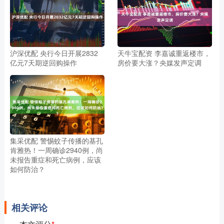
沪深优配 央行今日开展2832
天牛宝配资 李嘉诚重返楼市，
亿元7天期逆回购操作
房价要大涨？央媒发声定调
集采优配 警惕蚊子传播的基孔
肯雅热！一周确诊2940例，尚
未报告重症和死亡病例，应该
如何防治？
相关评论