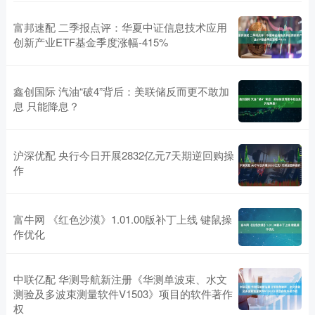
富邦速配 二季报点评：华夏中证信息技术应用
创新产业ETF基金季度涨幅-415%
鑫创国际 汽油“破4”背后：美联储反而更不敢加
息 只能降息？
沪深优配 央行今日开展2832亿元7天期逆回购操
作
富牛网 《红色沙漠》1.01.00版补丁上线 键鼠操
作优化
中联亿配 华测导航新注册《华测单波束、水文
测验及多波束测量软件V1503》项目的软件著作
权