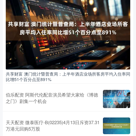
共享财富 澳门统计暨普查局：上半年酒店业场所客房平均入住率同
比增51个百分点至891%
伯乐配资 阿斯代伦配音演员希望大家给《博德
之门》剧集一个机会
天天配资 微泰医疗-B(02235)4月13日斥资37.31
万港元回购5万股