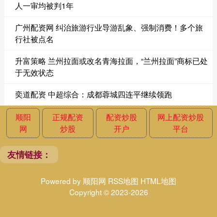
人一审均被判1年
广州配资网 纠治旅游行业导游乱象、强制消费！多个旅
行社被点名
升富策略 兰州拉面或改名青海拉面，“兰州拉面”商标已处
于无效状态
奕道配资 中超综合：成都蓉城四连平继续领跑
顺阳
正规配资
配资炒股
网上配资炒股
网
炒股
开户
平台
友情链接：
Powered by
顺阳网
RSS地图
HTML地图
Copyright
© 2023-2026