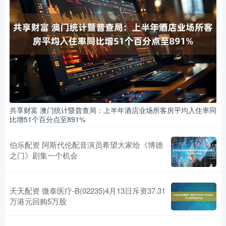
共享财富 澳门统计暨普查局：上半年酒店业场所客房平均入住率同
比增51个百分点至891%
伯乐配资 阿斯代伦配音演员希望大家给《博德
之门》剧集一个机会
天天配资 微泰医疗-B(02235)4月13日斥资37.31
万港元回购5万股