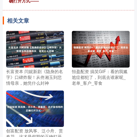
确打开方式——
相关文章
长富资本 闫妮新剧《隐身的名
恒盈配资 搞笑GIF：看的我尴
字》口碑炸裂！从佟湘玉到悲
尬症都犯了，到底去谁家呢_
情母亲，她凭什么封神
老单_客户_零食
创富配资 放风筝、泛小舟、赏
春花，这才是假期的正确打开