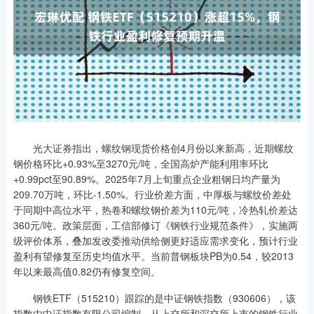
光大证券指出，螺纹钢现货价格创4月份以来新高，近期螺纹
钢价格环比+0.93%至3270元/吨，全国高炉产能利用率环比
+0.99pct至90.89%。2025年7月上旬重点企业粗钢日均产量为
209.70万吨，环比-1.50%。行业价差方面，中厚板与螺纹价差处
于同期中高位水平，热卷和螺纹钢价差为110元/吨，冷热轧价差达
360元/吨。政策层面，工信部修订《钢铁行业规范条件》，实施两
级评价体系，叠加发改委推动供给侧更好适应需求变化，预计行业
盈利有望修复至历史均值水平。当前普钢板块PB为0.54，较2013
年以来最高值0.82仍有修复空间。
钢铁ETF（515210）跟踪的是中证钢铁指数（930606），该
指数由中证指数有限公司编制，从上交所和深交所上市的钢铁行业