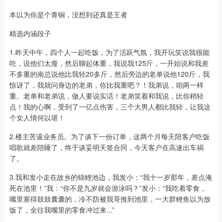
本以为你是个青铜，没想到还真是王者
精选内涵段子
1.昨天中午，四个人一起吃饭，为了活跃气氛，我开玩笑说我很能
吃，说他们太瘦，然后聊起体重，我说我125斤，一开始说和我差
不多重的南总说他比我轻20多斤，然后旁边的老单说他120斤，我
惊讶了，我就问身边的老弟，你比我重吧？！我弟说，咱两一样
重。老单和老弟说，做人要说实话！老弟笑着和我说，比你稍轻
点！我的心啊，受到了一亿点伤害，三个大男人都比我轻，让我这
个女人情何以堪！
2.楼主苦逼业务员。为了谈下一份订单，这两个月每天陪客户吃饭
唱歌就差陪睡了，终于谈妥明天签合同，今天客户在高速出车祸
了。
3.我和发小走在故乡的锦鲤池边，我发小：“我十一岁那年，差点淹
死在池里！”我：“你不是九岁就会游泳吗？”发小：“我吃着零食，
嘴里塞得鼓鼓囊囊的，冷不防被我哥推到池里，一大群鲤鱼以为放
饭了，全往我嘴里的零食冲过来...”