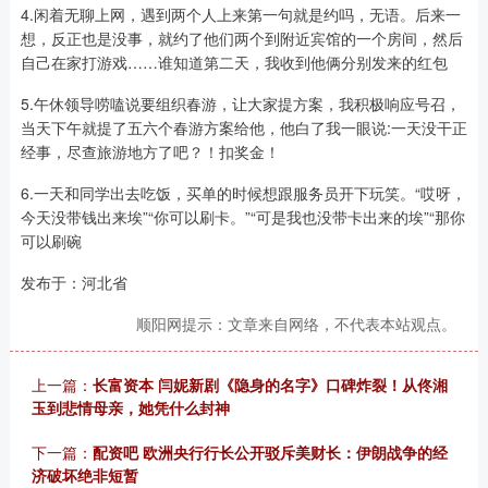
4.闲着无聊上网，遇到两个人上来第一句就是约吗，无语。后来一
想，反正也是没事，就约了他们两个到附近宾馆的一个房间，然后
自己在家打游戏……谁知道第二天，我收到他俩分别发来的红包
5.午休领导唠嗑说要组织春游，让大家提方案，我积极响应号召，
当天下午就提了五六个春游方案给他，他白了我一眼说:一天没干正
经事，尽查旅游地方了吧？！扣奖金！
6.一天和同学出去吃饭，买单的时候想跟服务员开下玩笑。“哎呀，
今天没带钱出来埃”“你可以刷卡。”“可是我也没带卡出来的埃”“那你
可以刷碗
发布于：河北省
顺阳网提示：文章来自网络，不代表本站观点。
上一篇：
长富资本 闫妮新剧《隐身的名字》口碑炸裂！从佟湘
玉到悲情母亲，她凭什么封神
下一篇：
配资吧 欧洲央行行长公开驳斥美财长：伊朗战争的经
济破坏绝非短暂