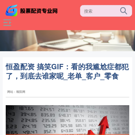
恒盈配资 搞笑GIF：看的我尴尬症都犯
了，到底去谁家呢_老单_客户_零食
网站：顺阳网